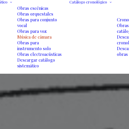
ático
Catálogo cronológico
Obras escénicas
Obras orquestales
Obras para conjunto
Crono
vocal
Obras
Obras para voz
catál
Música de cámara
Desca
Obras para
crono
instrumento solo
Descar
Obras electroacústicas
obras
Descargar catálogo
sistemático