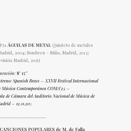
P.51
ÁGUILAS DE METAL
Quinteto de metales
Madrid, 2004; Sombreu – Miño, Madrid, 2013;
evisión: Madrid, 2015)
uración:
8’ 15’’
streno:
Spanish Brass – XXVII Festival Internacional
e Música
Contemporánea COMA’25 –
ala de Cámara del Auditorio Nacional
de Música de
adrid – 12.11.20
5
…………………………………….
 CANCIONES POPULARES de M. de Falla