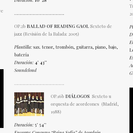
Duración:
10’ 28’’
T
ve
……………………………………….
20
OP.2b
BALLAD OF READING GAOL
Sexteto de
Pl
jazz (Revisión de la Balada: 2005)
D
E
Plantilla:
sax. tenor, trombón, guitarra, piano, bajo,
L
batería
E
Duración:
4’ 43’’
A
Soundcloud
G
……………………………………….
OP.16b
DIÁLOGOS
Sexteto u
orquesta de acordeones (Madrid,
1988)
Duración:
5’ 54’’
Encargo: Concurso “Reina Sofía” de Acordeón