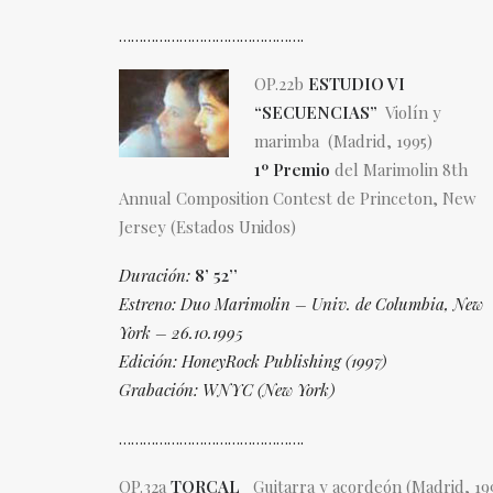
……………………………………….
OP.22b
ESTUDIO VI
“SECUENCIAS”
Violín y
marimba (Madrid, 1995)
1º Premio
del Marimolin 8th
Annual Composition Contest de Princeton, New
Jersey (Estados Unidos)
Duración:
8’ 52’’
Estreno: Duo Marimolin – Univ. de Columbia, New
York – 26.10.1995
Edición: HoneyRock Publishing (1997)
Grabación: WNYC (New York)
……………………………………….
OP.32a
TORCAL
Guitarra y acordeón (Madrid, 19