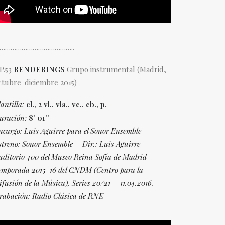
…………………………………..
P.53
RENDERINGS
Grupo instrumental (Madrid,
ctubre-diciembre 2015)
antilla:
cl., 2 vl., vla., vc., cb., p.
uración:
8’ 01’’
ncargo: Luis Aguirre para el Sonor Ensemble
streno: Sonor Ensemble – Dir.: Luis Aguirre –
uditorio 400 del Museo
Reina Sofía de Madrid –
emporada 2015-16 del CNDM (Centro
para la
ifusión de la Música), Series 20/21 – 11.04.2016.
rabación: Radio Clásica de RNE