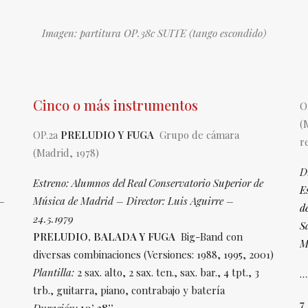
Imagen: partitura OP.38c SUITE (tango escondido)
Cinco o más instrumentos
O
(
OP.2a
PRELUDIO Y FUGA
Grupo de cámara
r
(Madrid, 1978)
D
Estreno: Alumnos del Real Conservatorio Superior de
E
 –
Música de Madrid –
Director: Luis Aguirre –
d
24.5.1979
S
PRELUDIO, BALADA Y FUGA
Big-Band con
M
diversas combinaciones (Versiones: 1988, 1995, 2001)
Plantilla:
2 sax. alto, 2 sax. ten., sax. bar., 4 tpt., 3
…
trb., guitarra, piano, contrabajo y batería
7