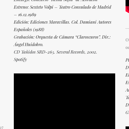
Estreno: Sexteto Volpi – Teatro Consulado de Madrid
– 16.12.1989
Edición: Ediciones Maravillas. Col. Damiani Autores
…
Españoles (1988)
Grabación: Orquesta de Cámara “Claroscuros”. Dir.:
O
Ángel Huidobro.
o
CD Tañidos SRD-265. Several Records, 2002.
Spotify
Pl
D
E
E
A
T
D
G
97