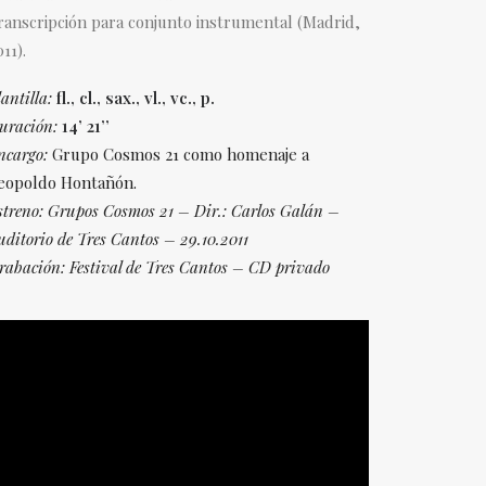
ranscripción para conjunto instrumental (Madrid,
11).
antilla:
fl., cl., sax., vl., vc., p.
uración:
14’ 21’’
ncargo:
Grupo Cosmos 21 como homenaje a
eopoldo Hontañón.
streno: Grupos Cosmos 21 – Dir.: Carlos Galán –
uditorio de Tres
Cantos – 29.10.2011
rabación: Festival de Tres Cantos – CD privado