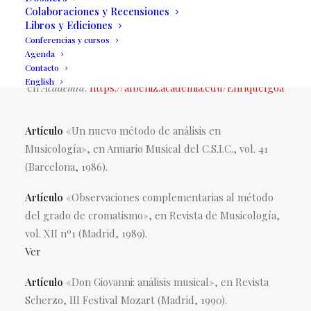
Colaboraciones y Recensiones
Libros y Ediciones
Una gran parte de las publicaciones se puede
Conferencias y cursos
descargar de forma gratuita a través de la página web
Agenda
Contacto
del autor
English
en
Academia
:
https://albeniz.academia.edu/EnriqueIgoa
Artículo
«Un nuevo método de análisis en
Musicología», en Anuario Musical del C.S.I.C., vol. 41
(Barcelona, 1986).
Artículo
«Observaciones complementarias al método
del grado de cromatismo», en Revista de Musicología,
vol. XII nº1 (Madrid, 1989).
Ver
Artículo
«Don Giovanni: análisis musical», en Revista
Scherzo, III Festival Mozart (Madrid, 1990).